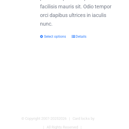
facilisis mauris sit. Odio tempor
orci dapibus ultrices in iaculis
nunc.
Select options
Details
This
product
has
multiple
variants.
The
options
may
be
chosen
© Copyright 2007-2025
2026 | Card locks by
Pulmos
on
Company
| All Rights Reserved |
Hotel Locks